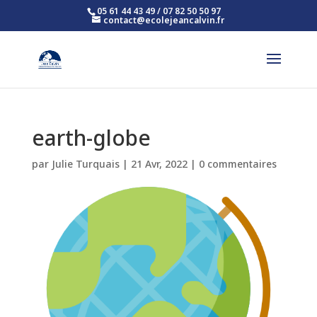
05 61 44 43 49 / 07 82 50 50 97
contact@ecolejeancalvin.fr
earth-globe
par
Julie Turquais
|
21 Avr, 2022
|
0 commentaires